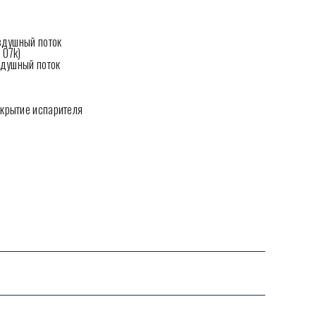
оздушный поток
 07k)
оздушный поток
окрытие испарителя