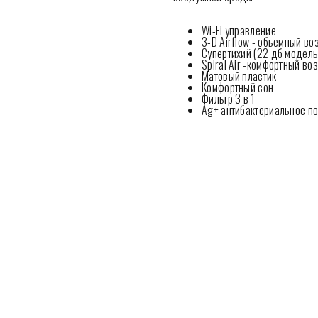
Wi-Fi управление
3-D Airflow - обьемный в
Супертихий (22 дб модель
Spiral Air -комфортный в
Матовый пластик
Комфортный сон
Фильтр 3 в 1
Ag+ антибактериальное п