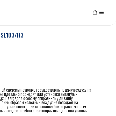
HSL103/R3
ной системы позволяет осуществлять подачу воздуха на
ры идеально подходят для установки вытянутых
лах. Благодаря особому спиральному дизайну
 Таким образом холодный воздух не попадает на
пературы в помещении становится более равномерным.
ния создает наиболее благоприятные для сна условия