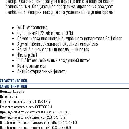
распределение температуры в помещении становится более
равномерным. Специальная программа управления создает
наиболее благоприятные для сна условия воздушной среды
Wi-Fi управление
Супертихий (22 дб модель 07k)
Самоочистка внешнего и внутреннего испарителя Self clean
Ag+ антибактериальное покрытие испарителя
Spiral Air -комфортный воздушный поток
Фильтр 3в1
3-D Airflow - обьемный воздушный поток
Комфортный сон
Антибактериальный фильтр
ХАРАКТЕРИСТИКИ
ХАРАКТЕРИСТИКИ
Площадь: До 25м2
Инвертор: Да
Класс энергоэффективности EER/SEER: А
Класс энергоэффективности COP/SCOP: А
Производительность на охлаждение, кВт: 2,7 (1,2 ~ 3,0)
Производительность на обогрев, кВт: 2,9 (0,9 ~ 3,2)
Потребляемая мощность на охлаждение, кВт: 0,84 (0,4 ~ 1,0)
Потребляемая мощность на обогрев, кВт: 0,8 (0,5 ~ 0,9)