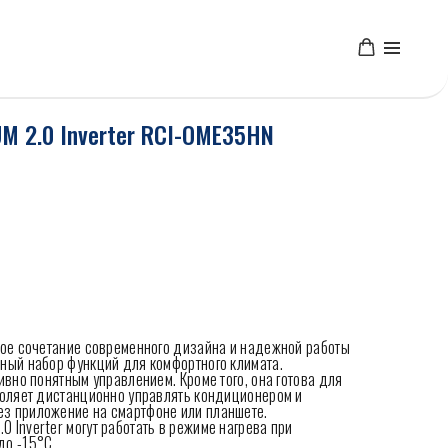
M 2.0 Inverter RCI-OME35HN
чное сочетание современного дизайна и надежной работы
ьный набор функций для комфортного климата.
тивно понятным управлением. Кроме того, она готова для
зволяет дистанционно управлять кондиционером и
ез приложение на смартфоне или планшете.
 Inverter могут работать в режиме нагрева при
до -15°С.