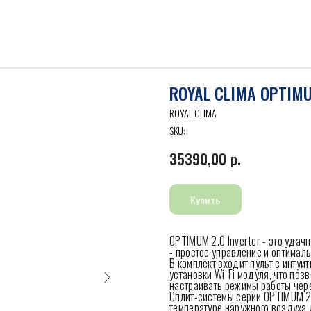
ROYAL CLIMA OPTIMU
ROYAL CLIMA
SKU:
35390,00
р.
Купить
OPTIMUM 2.0 Inverter - это уда
- простое управление и оптимал
В комплект входит пульт с интуи
установки Wi-Fi модуля, что по
настраивать режимы работы чер
Сплит-системы серии OPTIMUM 2.0
температуре наружного воздуха 