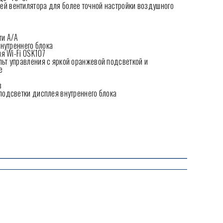
тей вентилятора для более точной настройки воздушного
ти А/А
внутреннего блока
я Wi-Fi OSK107
ьт управления с яркой оранжевой подсветкой и
е
в
подсветки дисплея внутреннего блока