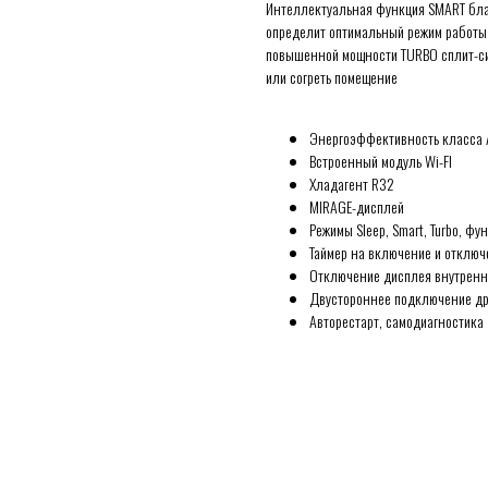
Интеллектуальная функция SMART бла
определит оптимальный режим работы 
повышенной мощности TURBO сплит-си
или согреть помещение
Энергоэффективность класса 
Встроенный модуль Wi-FI
Хладагент R32
MIRAGE-дисплей
Режимы Sleep, Smart, Turbo, фун
Таймер на включение и отключ
Отключение дисплея внутренне
Двустороннее подключение др
Авторестарт, самодиагностика