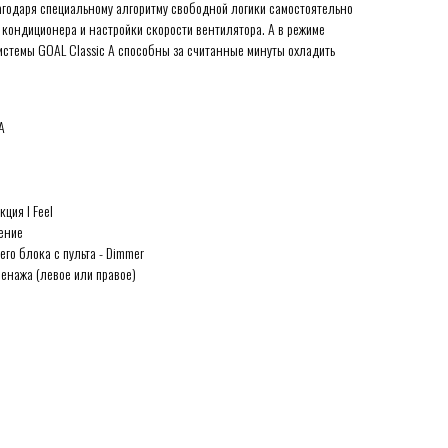
годаря специальному алгоритму свободной логики самостоятельно
кондиционера и настройки скорости вентилятора. А в режиме
стемы GOAL Classic A способны за считанные минуты охладить
А
кция I Feel
ение
го блока с пульта - Dimmer
енажа (левое или правое)