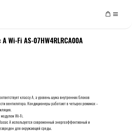
ic A Wi-Fi AS-07HW4RLRCA00A
ответствует классу А, а уровень шума внутренних блоков
ости вентилятора. Кондиционеры работают в четырех режимах –
иляция.
модулем Wi-Fi.
lassic A используется современный энергоэффективный и
безвреден для окружающей среды.