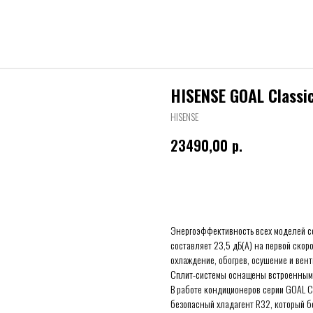
HISENSE GOAL Class
HISENSE
23490,00
р.
Купить
Энергоэффективность всех моделей со
составляет 23,5 дБ(А) на первой скор
охлаждение, обогрев, осушение и вент
Сплит-системы оснащены встроенным 
В работе кондиционеров серии GOAL C
безопасный хладагент R32, который 