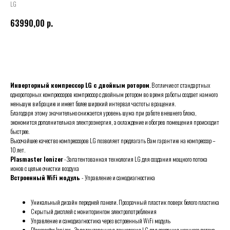
LG
63990,00
р.
Купить
Инверторный компрессор LG с двойным ротором
. В отличие от стандартных
однороторных компрессоров компрессор с двойным ротором во время работы создает намного
меньшую вибрацию и имеет более широкий интервал частоты вращения.
Благодаря этому значительно снижается уровень шума при работе внешнего блока,
экономится дополнительная электроэнергия, а охлаждение и обогрев помещения происходит
быстрее.
Высочайшее качество компрессоров LG позволяет предлагать Вам гарантию на компрессор –
10 лет.
Plasmaster Ionizer
- Запатентованная технология LG для создания мощного потока
ионов с целью очистки воздуха
Встроенный WiFi модуль
-
Управление и самодиагностика
Уникальный дизайн передней панели. Прозрачный пластик поверх белого пластика
Скрытый дисплей с мониторингом электропотребления
Управление и самодиагностика через встроенный WiFi модуль
Plasmaster Ionizer - Запатентованная технология LG для создания мощного потока