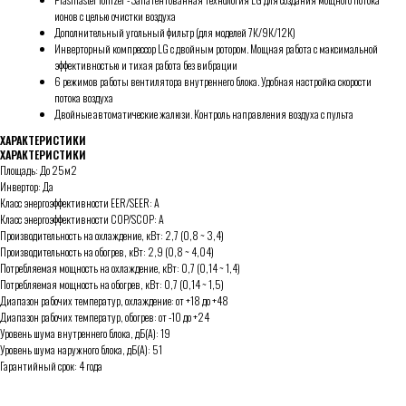
ионов с целью очистки воздуха
Дополнительный угольный фильтр (для моделей 7К/9К/12К)
Инверторный компрессор LG с двойным ротором. Мощная работа с максимальной
эффективностью и тихая работа без вибрации
6 режимов работы вентилятора внутреннего блока. Удобная настройка скорости
потока воздуха
Двойные автоматические жалюзи. Контроль направления воздуха с пульта
ХАРАКТЕРИСТИКИ
ХАРАКТЕРИСТИКИ
Площадь: До 25м2
Инвертор: Да
Класс энергоэффективности EER/SEER: А
Класс энергоэффективности COP/SCOP: А
Производительность на охлаждение, кВт: 2,7 (0,8 ~ 3,4)
Производительность на обогрев, кВт: 2,9 (0,8 ~ 4,04)
Потребляемая мощность на охлаждение, кВт: 0,7 (0,14 ~ 1,4)
Потребляемая мощность на обогрев, кВт: 0,7 (0,14 ~ 1,5)
Диапазон рабочих температур, охлаждение: от +18 до +48
Диапазон рабочих температур, обогрев: от -10 до +24
Уровень шума внутреннего блока, дБ(А): 19
Уровень шума наружного блока, дБ(А): 51
Гарантийный срок: 4 года