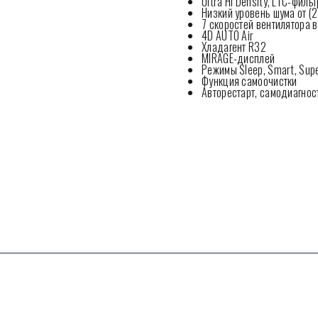
Ultra Hi Density, LTC-филь
Низкий уровень шума от (2
7 скоростей вентилятора 
4D AUTO Air
Хладагент R32
MIRAGE-дисплей
Режимы Sleep, Smart, Supe
Функция самоочистки
Авторестарт, самодиагнос