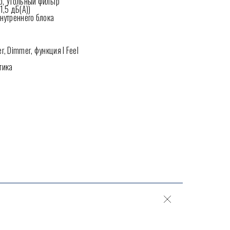
тр, Угольный фильтр
1,5 дБ(А))
внутреннего блока
r, Dimmer, функция I Feel
тика