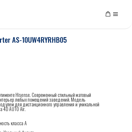
verter AS-10UW4RYRHB05
сортименте Hisense. Современный стильный матовый
интерьер любых помещений заведений. Модель
модулем для дистанционного управления и уникальной
 4D AUTO Air.
ность класса А