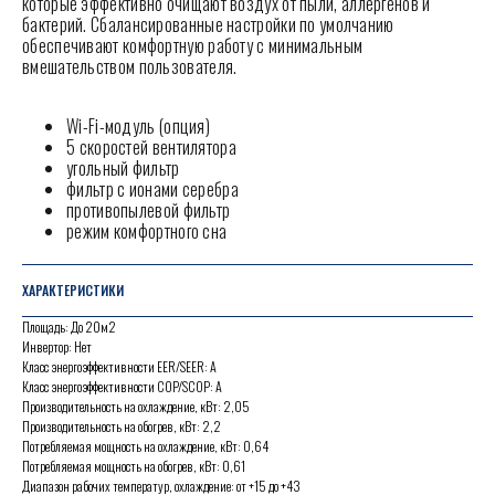
которые эффективно очищают воздух от пыли, аллергенов и
бактерий. Сбалансированные настройки по умолчанию
обеспечивают комфортную работу с минимальным
вмешательством пользователя.
Wi-Fi-модуль (опция)
5 скоростей вентилятора
угольный фильтр
фильтр с ионами серебра
противопылевой фильтр
режим комфортного сна
ХАРАКТЕРИСТИКИ
Площадь: До 20м2
Инвертор: Нет
Класс энергоэффективности EER/SEER: А
Класс энергоэффективности COP/SCOP: А
Производительность на охлаждение, кВт: 2,05
Производительность на обогрев, кВт: 2,2
Потребляемая мощность на охлаждение, кВт: 0,64
Потребляемая мощность на обогрев, кВт: 0,61
Диапазон рабочих температур, охлаждение: от +15 до +43