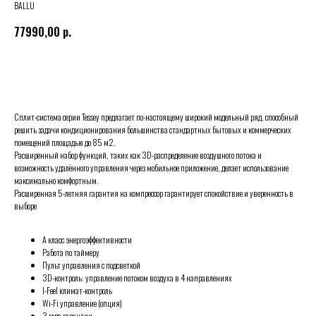
BALLU
77990,00
р.
Купить
Сплит-система серии Tessey предлагает по-настоящему широкий модельный ряд, способный
решить задачи кондиционирования большинства стандартных бытовых и коммерческих
помещений площадью до 85 м2.
Расширенный набор функций, таких как 3D-распределение воздушного потока и
возможность удалённого управления через мобильное приложение, делает использование
максимально комфортным.
Расширенная 5-летняя гарантия на компрессор гарантирует спокойствие и уверенность в
выборе
A класс энергоэффективности
Работа по таймеру
Пульт управления с подсветкой
3D-контроль: управление потоком воздуха в 4 направлениях
I-Feel климат-контроль
Wi-Fi управление (опция)
3 года гарантии