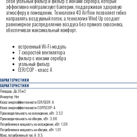
себя угольный фильтр и фильтр с ионами серебра, которые
эффективно нейтрализуют бактерии, поддерживая здоровую
атмосферу в помещении. Технология 4D Airflow позволяет гибко
направлять воздушный поток, а технология Wind Up создает
равномерное распределение воздуха без прямого сквозняка,
обеспечивая максимальный комфорт.
встроенный Wi-Fi-модуль
7 скоростей вентилятора
фильтр с ионами серебра
угольный фильтр
EER/COP - класс А
ХАРАКТЕРИСТИКИ
ХАРАКТЕРИСТИКИ
Площадь: До 35м2
Инвертор: Нет
Класс энергоэффективности EER/SEER: А
Класс энергоэффективности COP/SCOP: А
Производительность на охлаждение, кВт: 3,52
Производительность на обогрев, кВт: 3,66
Потребляемая мощность на охлаждение, кВт: 1,09
Потребляемая мощность на обогрев, кВт: 1,01
Макс. потребляемый ток, А: 9,5