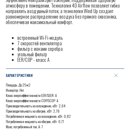
эффективно нейтрализуют бактерии, поддерживая здоровую
атмосферу в помещении. Технология 4D Airflow позволяет гибко
направлять воздушный поток, а технология Wind Up создает
равномерное распределение воздуха без прямого сквозняка,
обеспечивая максимальный комфорт.
встроенный Wi-Fi-модуль
7 скоростей вентилятора
фильтр с ионами серебра
угольный фильтр
EER/COP - класс А
ХАРАКТЕРИСТИКИ
Площадь: До 25м2
Инвертор: Нет
Класс энергоэффективности EER/SEER: А
Класс энергоэффективности COP/SCOP: А
Производительность на охлаждение, кВт: 2,64
Производительность на обогрев, кВт: 2,78
Потребляемая мощность на охлаждение, кВт: 0,82
Потребляемая мощность на обогрев, кВт: 0,77
Макс. потребляемый ток, А: 7