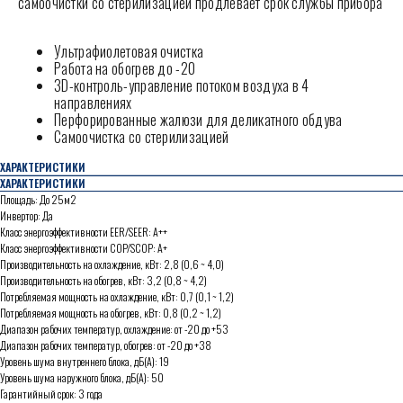
самоочистки со стерилизацией продлевает срок службы прибора
Ультрафиолетовая очистка
Работа на обогрев до -20
3D-контроль-управление потоком воздуха в 4
направлениях
Перфорированные жалюзи для деликатного обдува
Самоочистка со стерилизацией
ХАРАКТЕРИСТИКИ
ХАРАКТЕРИСТИКИ
Площадь: До 25м2
Инвертор: Да
Класс энергоэффективности EER/SEER: А++
Класс энергоэффективности COP/SCOP: А+
Производительность на охлаждение, кВт: 2,8 (0,6 ~ 4,0)
Производительность на обогрев, кВт: 3,2 (0,8 ~ 4,2)
Потребляемая мощность на охлаждение, кВт: 0,7 (0,1 ~ 1,2)
Потребляемая мощность на обогрев, кВт: 0,8 (0,2 ~ 1,2)
Диапазон рабочих температур, охлаждение: от -20 до +53
Диапазон рабочих температур, обогрев: от -20 до +38
Уровень шума внутреннего блока, дБ(А): 19
Уровень шума наружного блока, дБ(А): 50
Гарантийный срок: 3 года