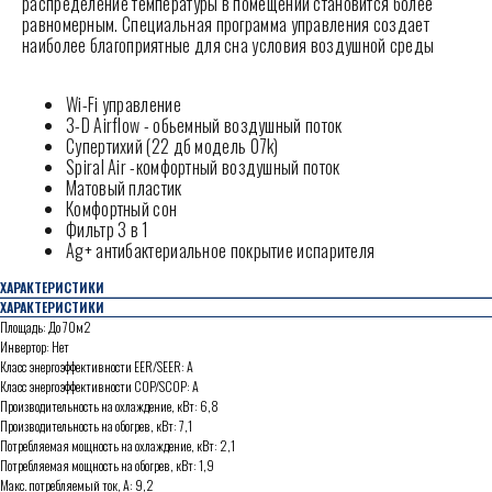
распределение температуры в помещении становится более
равномерным. Специальная программа управления создает
наиболее благоприятные для сна условия воздушной среды
Wi-Fi управление
3-D Airflow - обьемный воздушный поток
Супертихий (22 дб модель 07k)
Spiral Air -комфортный воздушный поток
Матовый пластик
Комфортный сон
Фильтр 3 в 1
Ag+ антибактериальное покрытие испарителя
ХАРАКТЕРИСТИКИ
ХАРАКТЕРИСТИКИ
Площадь: До 70м2
Инвертор: Нет
Класс энергоэффективности EER/SEER: А
Класс энергоэффективности COP/SCOP: А
Производительность на охлаждение, кВт: 6,8
Производительность на обогрев, кВт: 7,1
Потребляемая мощность на охлаждение, кВт: 2,1
Потребляемая мощность на обогрев, кВт: 1,9
Макс. потребляемый ток, А: 9,2